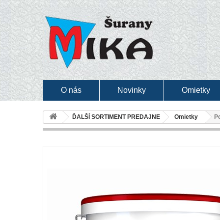
O nás
Novinky
Omietky
ĎALŠÍ SORTIMENT PREDAJNE
Omietky
Po