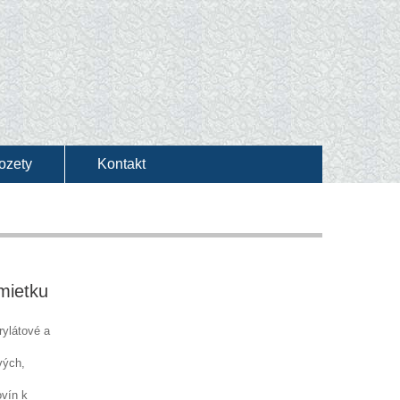
rozety
Kontakt
mietku
rylátové a
vých,
ovín k