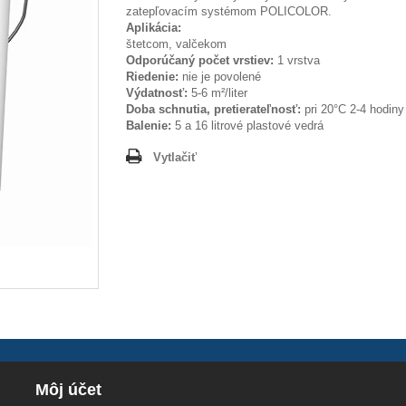
zatepľovacím systémom POLICOLOR.
Aplikácia:
štetcom, valčekom
Odporúčaný počet vrstiev:
1 vrstva
Riedenie:
nie je povolené
Výdatnosť:
5-6 m²/liter
Doba schnutia, pretierateľnosť:
pri 20°C 2-4 hodiny
Balenie:
5 a 16 litrové plastové vedrá
Vytlačiť
Môj účet