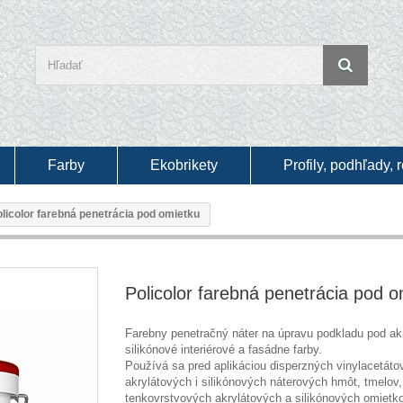
Farby
Ekobrikety
Profily, podhľady, 
licolor farebná penetrácia pod omietku
Policolor farebná penetrácia pod o
Farebny penetračný náter na úpravu podkladu pod ak
silikónové interiérové a fasádne farby.
Používá sa pred aplikáciou disperzných vinylacetáto
akrylátových i silikónových náterových hmôt, tmelov,
tenkovrstvových akrylátových a silikónových omietk