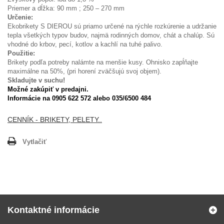
Priemer a dĺžka: 90 mm ; 250 – 270 mm
Určenie:
Ekobrikety S DIEROU sú priamo určené na rýchle rozkúrenie a udržanie
tepla všetkých typov budov, najmä rodinných domov, chát a chalúp. Sú
vhodné do krbov, pecí, kotlov a kachlí na tuhé palivo.
Použitie:
Brikety podľa potreby nalámte na menšie kusy. Ohnisko zapĺňajte
maximálne na 50%, (pri horení zväčšujú svoj objem).
Skladujte v suchu!
Možné zakúpiť v predajni.
Informácie na 0905 622 572 alebo 035/6500 484
CENNÍK - BRIKETY, PELETY..
Vytlačiť
Kontaktné informácie