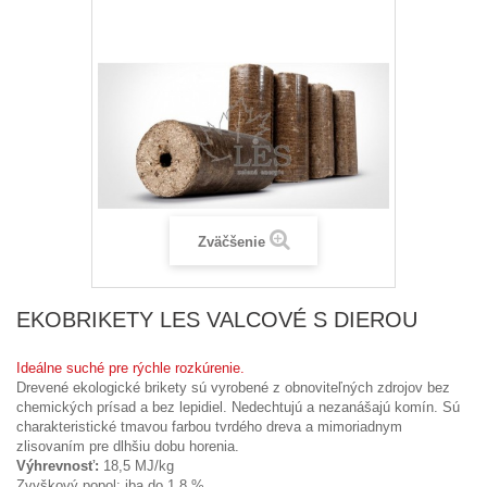
Zväčšenie
EKOBRIKETY LES VALCOVÉ S DIEROU
Ideálne suché pre rýchle rozkúrenie.
Drevené ekologické brikety sú vyrobené z obnoviteľných zdrojov bez
chemických prísad a bez lepidiel. Nedechtujú a nezanášajú komín. Sú
charakteristické tmavou farbou tvrdého dreva a mimoriadnym
zlisovaním pre dlhšiu dobu horenia.
Výhrevnosť:
18,5 MJ/kg
Zvyškový popol: iba do 1,8 %