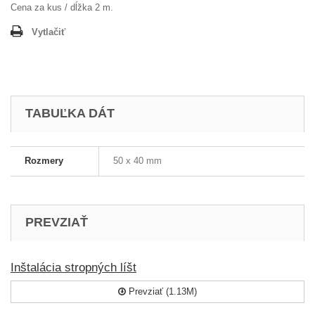
Cena za kus / dĺžka 2 m.
Vytlačiť
TABUĽKA DÁT
Rozmery
50 x 40 mm
PREVZIAŤ
Inštalácia stropných líšt
Prevziať (1.13M)