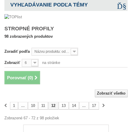
VYHĽADÁVANIE PODĽA TÉMY
STROPNÉ PROFILY
98 zobrazených produktov
Zoradiť podľa
Názvu produktu: od A po Z
Zobraziť
na stránke
6
Porovnať (
0
)
Zobraziť všetko
1
...
10
11
12
13
14
...
17
Zobrazené 67 - 72 z 98 položiek