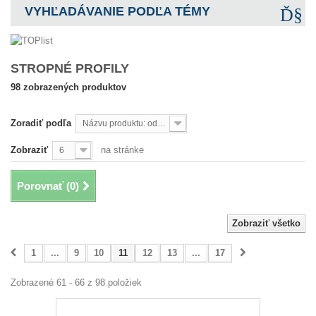
VYHĽADÁVANIE PODĽA TÉMY
STROPNÉ PROFILY
98 zobrazených produktov
Zoradiť podľa
Názvu produktu: od A po Z
Zobraziť
na stránke
6
Porovnať (
0
)
Zobraziť všetko
1
...
9
10
11
12
13
...
17
Zobrazené 61 - 66 z 98 položiek