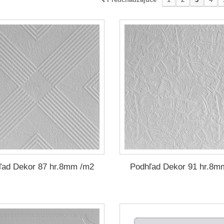
ľad Dekor 87 hr.8mm /m2
Podhľad Dekor 91 hr.8m