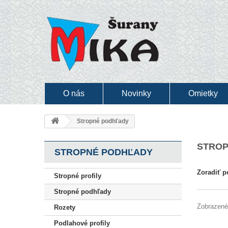
O nás
Novinky
Omietky
Stropné podhľady
STRO
STROPNÉ PODHĽADY
Zoradiť p
Stropné profily
Stropné podhľady
Zobrazené 
Rozety
Podlahové profily