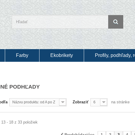
Farby
Ekobrikety
Profily, podhľady, 
PNÉ PODHĽADY
odľa
Zobraziť
na stránke
Názvu produktu: od A po Z
6
13 - 18 z 33 položiek
Predchádzajúce
1
2
3
4