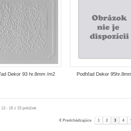
ľad Dekor 93 hr.8mm /m2
Podhľad Dekor 95hr.8m
13 - 18 z 33 položiek
Predchádzajúce
1
2
3
4