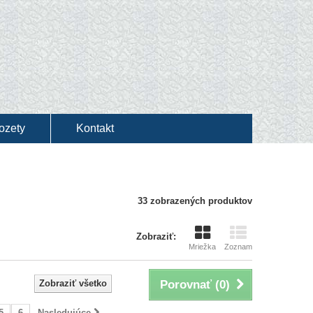
rozety
Kontakt
33 zobrazených produktov
Zobraziť:
Mriežka
Zoznam
Zobraziť všetko
Porovnať (
0
)
5
6
Nasledujúce