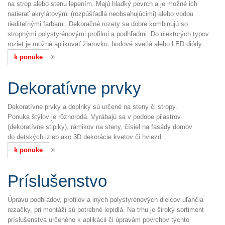
na strop alebo stenu lepením. Majú hladký povrch a je možné ich
natierať akrylátovými (rozpúšťadlá neobsahujúcimi) alebo vodou
riediteľnými farbami. Dekoračné rozety sa dobre kombinujú so
stropnými polystyrénovými profilmi a podhľadmi. Do niektorých typov
roziet je možné aplikovať žiarovku, bodové svetlá alebo LED diódy...
k ponuke
Dekoratívne prvky
Dekoratívne prvky a doplnky sú určené na steny či stropy.
Ponuka štýlov je rôznorodá. Vyrábajú sa v podobe pilastrov
(dekoratívne stĺpiky), rámikov na steny, čísiel na fasády domov
do detských izieb ako 3D dekorácie kvetov či hviezd...
k ponuke
Príslušenstvo
Úpravu podhľadov, profilov a iných polystyrénových dielcov uľahčia
rezačky, pri montáži sú potrebné lepidlá. Na trhu je široký sortiment
príslušenstva určeného k aplikácii či úpravám povrchov týchto