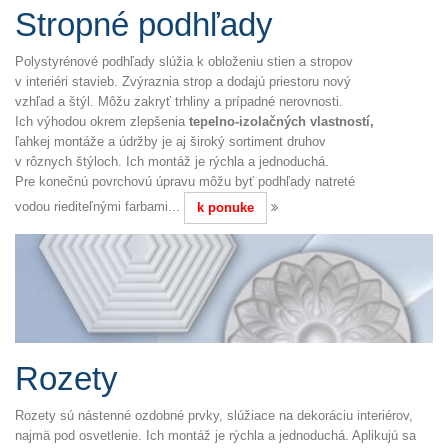
Stropné podhľady
Polystyrénové podhľady slúžia k obloženiu stien a stropov
v interiéri stavieb. Zvýraznia strop a dodajú priestoru nový
vzhľad a štýl. Môžu zakryť trhliny a prípadné nerovnosti.
Ich výhodou okrem zlepšenia
tepelno-izolačných vlastností,
ľahkej montáže a údržby je aj široký sortiment druhov
v rôznych štýloch. Ich montáž je rýchla a jednoduchá.
Pre konečnú povrchovú úpravu môžu byť podhľady natreté
vodou riediteľnými farbami...
k ponuke
Rozety
Rozety sú nástenné ozdobné prvky, slúžiace na dekoráciu interiérov,
najmä pod osvetlenie. Ich montáž je rýchla a jednoduchá. Aplikujú sa